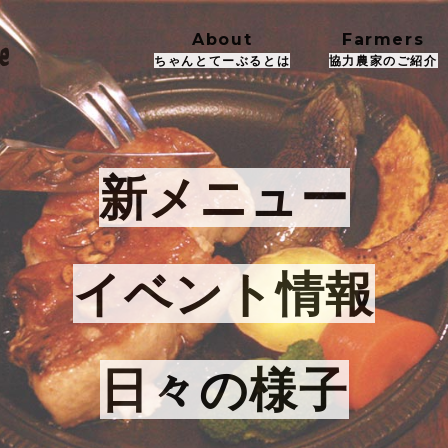
About
Farmers
ちゃんとてーぶるとは
協力農家のご紹介
新メニュー
イベント情報
日々の様子