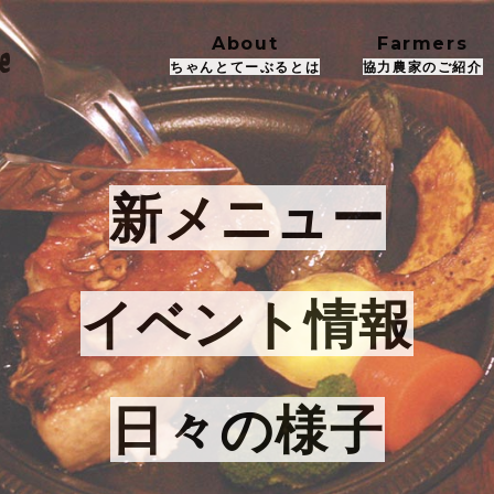
About
Farmers
ちゃんとてーぶるとは
協力農家のご紹介
新メニュー
イベント情報
日々の様子